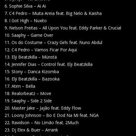
6. Sophie Silva – Ai Ai
7. C4 Pedro – Muita Areia feat. Big Nelo & Kaisha
8. I Got High – Nuxito
9. Nelson Freitas – All Upon You feat. Eddy Parker & Crucial
10. Saaphy – Game Over
11. Os do Costume – Crazy Girls feat. Nuno Abdul
12. C4 Pedro – Vamos Ficar Por Aqui
13. Elji Beatzkilla – Münstä
14. Jennifer Dias – Control feat. Elji Beatzkilla
15. Stony – Danca Kizomba
16. Elji Beatzkilla – Bazooka
17. Atim – Bella
18. Realorbeatz – Move
19. Saaphy – Side 2 Side
20. Master Jake – Jajão feat. Eddy Flow
21. Loony Johnson – Bo E Dod Na Mi feat. NGA
22. Ravidson – No Limão feat. 2Much
23. Dj Elex & Buer – Arrank