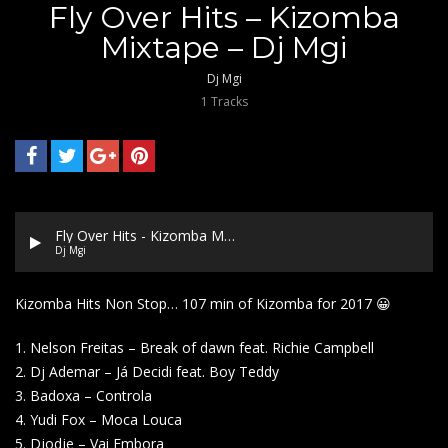
Fly Over Hits – Kizomba
Mixtape – Dj Mgi
Dj Mgi
1 Tracks
Fly Over Hits - Kizomba Mixtape - Dj Mgi
Dj Mgi
Kizomba Hits Non Stop… 107 min of Kizomba for 2017 😀
1. Nelson Freitas – Break of dawn feat. Richie Campbell
2. Dj Ademar – Já Decidi feat. Boy Teddy
3. Badoxa – Controla
4. Yudi Fox – Moca Louca
5. Djodje – Vai Embora