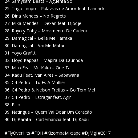
24. Samysam Beats – Aguenta So
25. Trigo Limpo – Palavras de Amor feat. Landrick
26. Dina Mendes – No Regrets
27. Mika Mendes – Dexan feat. Djodje
28. Rayo y Toby – Movimento De Cadera
29. Damagical – Bella Me Tarraxa
30. Damagical – Vai Me Matar
31. Yoyo Grafitti
32. Lloyd Kappas – Mapira Da Laurinda
33. Mito Feat. Mr. Kuka – Que Tal
34. Kadu Feat. Ivan Aires – Sabawana
35. C4 Pedro – Tu És A Mulher
36. C4 Pedro & Nelson Freitas – Bo Tem Mel
37. C4 Pedro – Estragar feat. Agir
38. Pico
39. Natingue – Quem Vai Doar Um Coração
40. Dj Barata – Cartemancia feat. Dj Kadu
#FlyOverHits #FOH #KizombaMixtape #DjMgi #2017